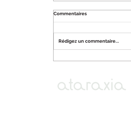
Commentaires
Rédigez un commentaire...
Offre de formation Ataraxia
12, rue Beaumarchais - 21000 Dijo
ataraxia.entreprendre@gmail.com