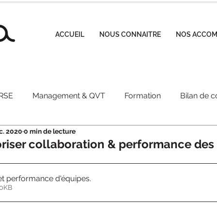
ACCUEIL
NOUS CONNAITRE
NOS ACCO
RSE
Management & QVT
Formation
Bilan de 
c. 2020
0 min de lecture
nt Ataraxia
iser collaboration & performance des
et performance d'équipes.
er • 270KB