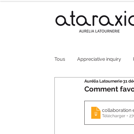
Tous
Appreciative inquiry
Aurélia Latournerie
31 dé
Innovation
Accompagneme
Comment favor
collaboration 
Télécharg