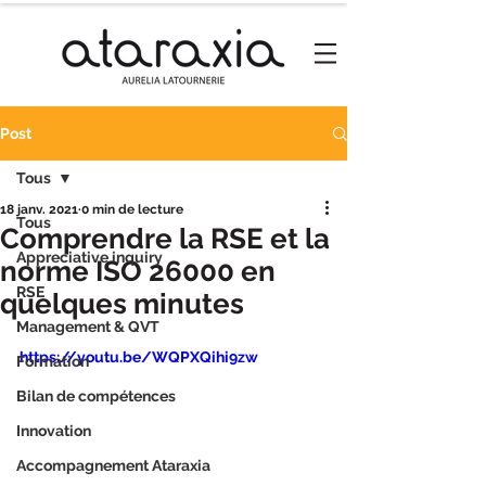
Post
Tous
18 janv. 2021
0 min de lecture
Tous
Comprendre la RSE et la
Appreciative inquiry
norme ISO 26000 en
RSE
quelques minutes
Management & QVT
https://youtu.be/WQPXQihi9zw
Formation
Bilan de compétences
Innovation
Accompagnement Ataraxia