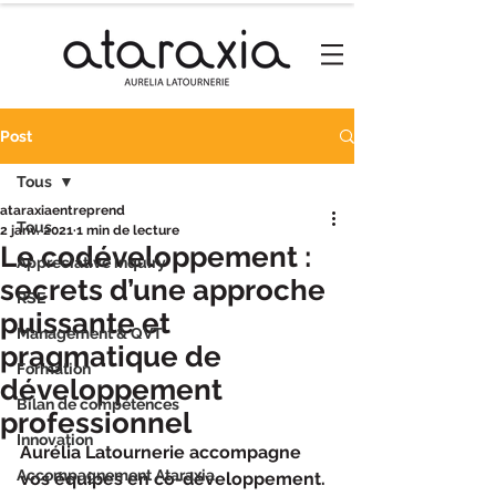
Post
Tous
ataraxiaentreprend
Tous
2 janv. 2021
1 min de lecture
Le codéveloppement :
Appreciative inquiry
secrets d’une approche
RSE
puissante et
Management & QVT
pragmatique de
Formation
développement
Bilan de compétences
professionnel
Innovation
Aurélia Latournerie accompagne 
Accompagnement Ataraxia
vos équipes en co-développement. 