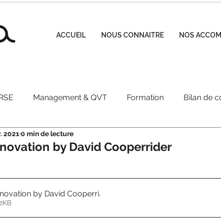
ACCUEIL
NOUS CONNAITRE
NOS ACCO
RSE
Management & QVT
Formation
Bilan de 
v. 2021
0 min de lecture
nt Ataraxia
nnovation by David Cooperrider
nnovation by David Cooperri
.
er • 322KB