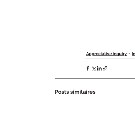
Appreciative inquiry
I
Posts similaires