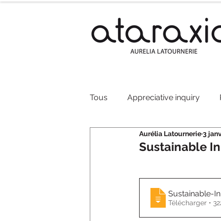
Tous
Appreciative inquiry
Aurélia Latournerie
3 jan
Innovation
Accompagneme
Sustainable I
Sustainable-I
Télécharg